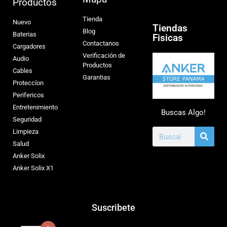
Productos
Tienda
Nuevo
Tiendas
Blog
Baterias
Fisicas
Contactanos
Cargadores
Verificación de
Audio
Productos
Cables
Garantias
Proteccíon
Perifericos
Entretenimiento
Buscas Algo!
Seguridad
Limpieza
Salud
Anker Solix
Anker Solix X1
Suscribete