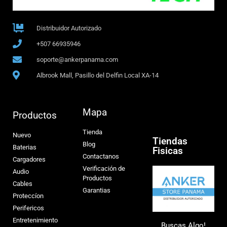
Distribuidor Autorizado
+507 66935946
soporte@ankerpanama.com
Albrook Mall, Pasillo del Delfin Local XA-14
Mapa
Productos
Tienda
Nuevo
Tiendas
Blog
Baterias
Fisicas
Contactanos
Cargadores
Verificación de
Audio
Productos
Cables
Garantias
Proteccíon
Perifericos
Entretenimiento
Buscas Algo!