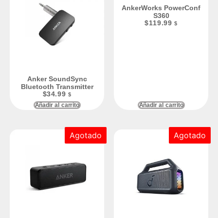
AnkerWorks PowerConf
S360
$
119.99
$
Anker SoundSync
Bluetooth Transmitter
$
34.99
$
Añadir al carrito
Añadir al carrito
Agotado
Agotado