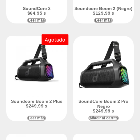
SoundCore 2
Soundcore Boom 2 (Negro)
$
64.95
$
129.99
$
$
Leer más
Leer más
Agotado
Soundcore Boom 2 Plus
SoundCore Boom 2 Pro
$
249.99
Negro
$
$
249.99
$
Leer más
Añadir al carrito