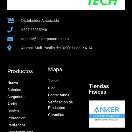
Distribuidor Autorizado
+507 66935946
soporte@ankerpanama.com
Albrook Mall, Pasillo del Delfin Local XA-14
Mapa
Productos
Tienda
Nuevo
Tiendas
Blog
Baterias
Fisicas
Contactanos
Cargadores
Verificación de
Audio
Productos
Cables
Garantias
Proteccíon
Perifericos