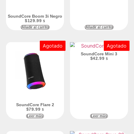
SoundCore Boom 3i Negro
$
129.99
$
Añadir al carrito
Añadir al carrito
Agotado
Agotado
SoundCore Mini 3
$
42.99
$
SoundCore Flare 2
$
79.99
$
Leer más
Leer más