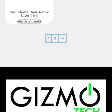
Soundcore Rave Neo 2
$
129.99
$
Añadir al carrito
1
2
→