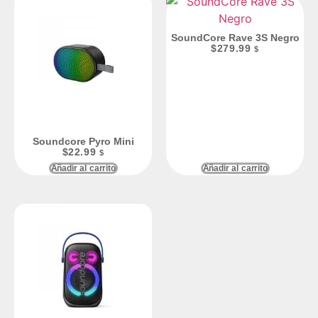
SoundCore Rave 3S Negro
$
279.99
$
Soundcore Pyro Mini
$
22.99
$
Añadir al carrito
Añadir al carrito