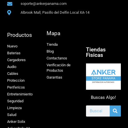
soporte@ankerpanama.com
Albrook Mall, Pasillo del Delfin Local XA-14
Mapa
Productos
Tienda
Nuevo
Tiendas
Blog
Baterias
Fisicas
Contactanos
Cargadores
Verificación de
Audio
Productos
Cables
Garantias
Proteccíon
Perifericos
Entretenimiento
Buscas Algo!
Seguridad
Limpieza
Salud
Anker Solix