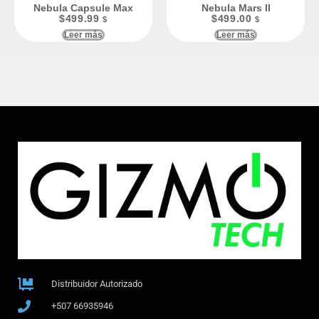
Nebula Capsule Max
Nebula Mars II
$
499.99
$
499.00
$
$
Leer más
Leer más
Distribuidor Autorizado
+507 66935946