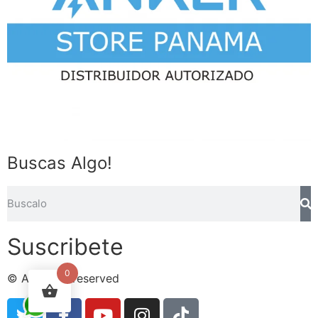
Buscas Algo!
Suscribete
0
© All rights reserved