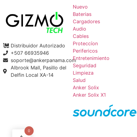
Nuevo
Baterias
Cargadores
Audio
Cables
Proteccíon
Distribuidor Autorizado
Perifericos
+507 66935946
Entretenimiento
soporte@ankerpanama.com
Seguridad
Albrook Mall, Pasillo del
Limpieza
Delfin Local XA-14
Salud
Anker Solix
Anker Solix X1
0