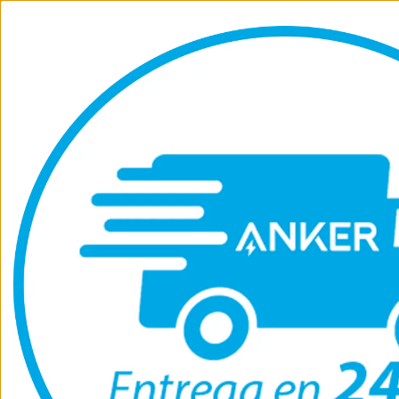
Anker
SoundCore
Eufy
Anker Solix
Contactanos
Soporte