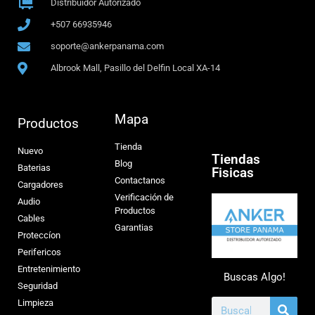
Distribuidor Autorizado
+507 66935946
soporte@ankerpanama.com
Albrook Mall, Pasillo del Delfin Local XA-14
Mapa
Productos
Tienda
Nuevo
Tiendas
Blog
Baterias
Fisicas
Contactanos
Cargadores
Verificación de
Audio
Productos
Cables
Garantias
Proteccíon
Perifericos
Entretenimiento
Buscas Algo!
Seguridad
Limpieza