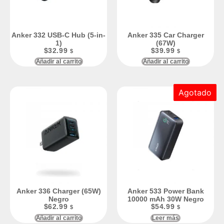
Anker 332 USB-C Hub (5-in-
Anker 335 Car Charger
1)
(67W)
$
32.99
$
39.99
$
$
Añadir al carrito
Añadir al carrito
Agotado
Anker 336 Charger (65W)
Anker 533 Power Bank
Negro
10000 mAh 30W Negro
$
62.99
$
54.99
$
$
Añadir al carrito
Leer más