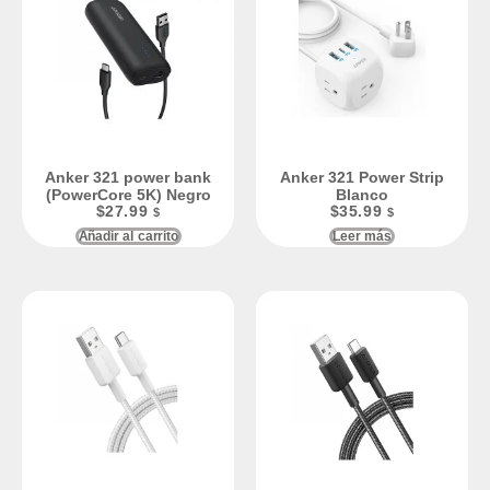
Anker 321 power bank
Anker 321 Power Strip
(PowerCore 5K) Negro
Blanco
$
27.99
$
35.99
$
$
Añadir al carrito
Leer más