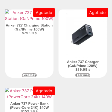
Agotado
Agotado
Anker 727 Charging Station
(GaNPrime 100W)
$
79.99
$
Anker 737 Charger
(GaNPrime 120W)
$
89.99
$
Leer más
Leer más
Agotado
Anker 737 Power Bank
(PowerCore 24K) 140W
$
159.99
$