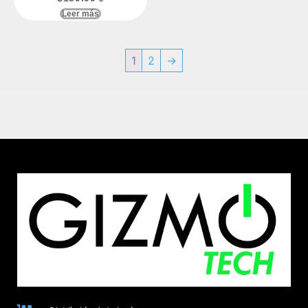
Leer más
1
2
→