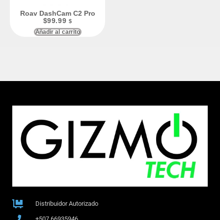
Roav DashCam C2 Pro
$
99.99
$
Añadir al carrito
Distribuidor Autorizado
+507 66935946