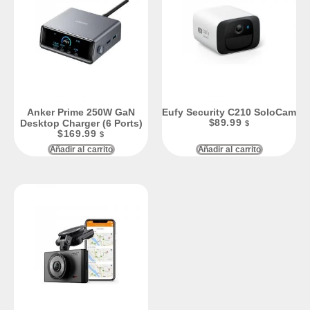
Anker Prime 250W GaN
Eufy Security C210 SoloCam
Desktop Charger (6 Ports)
$
89.99
$
$
169.99
$
Añadir al carrito
Añadir al carrito