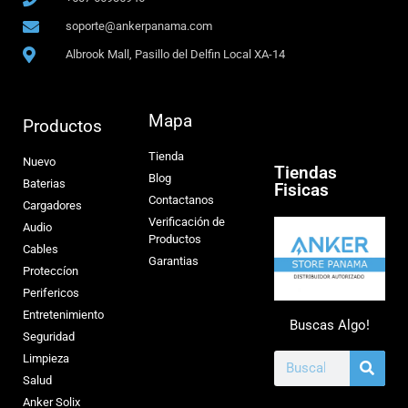
soporte@ankerpanama.com
Albrook Mall, Pasillo del Delfin Local XA-14
Mapa
Productos
Tienda
Nuevo
Tiendas
Blog
Baterias
Fisicas
Contactanos
Cargadores
Verificación de
Audio
Productos
Cables
Garantias
Proteccíon
Perifericos
Entretenimiento
Buscas Algo!
Seguridad
Limpieza
Salud
Anker Solix