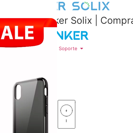
otencia de Anker Solix | Comp
x
Contactanos
Soporte