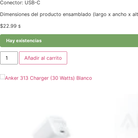
Conector: USB-C
Dimensiones del producto ensamblado (largo x ancho x alt
$
22.99
$
Hay existencias
Anker
Añadir al carrito
313
Charger
(30
Watts)
Blanco
cantidad