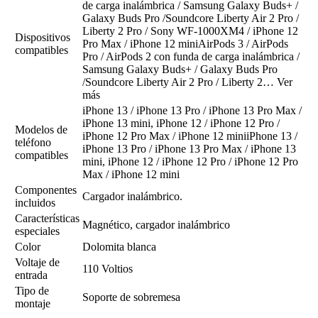
de carga inalámbrica / Samsung Galaxy Buds+ /
Galaxy Buds Pro /Soundcore Liberty Air 2 Pro /
Liberty 2 Pro / Sony WF-1000XM4 / iPhone 12
Dispositivos
Pro Max / iPhone 12 mini
AirPods 3 / AirPods
compatibles
Pro / AirPods 2 con funda de carga inalámbrica /
Samsung Galaxy Buds+ / Galaxy Buds Pro
/Soundcore Liberty Air 2 Pro / Liberty 2…
Ver
más
iPhone 13 / iPhone 13 Pro / iPhone 13 Pro Max /
iPhone 13 mini, iPhone 12 / iPhone 12 Pro /
Modelos de
iPhone 12 Pro Max / iPhone 12 mini
iPhone 13 /
teléfono
iPhone 13 Pro / iPhone 13 Pro Max / iPhone 13
compatibles
mini, iPhone 12 / iPhone 12 Pro / iPhone 12 Pro
Max / iPhone 12 mini
Componentes
Cargador inalámbrico.
incluidos
Características
Magnético, cargador inalámbrico
especiales
Color
Dolomita blanca
Voltaje de
110 Voltios
entrada
Tipo de
Soporte de sobremesa
montaje