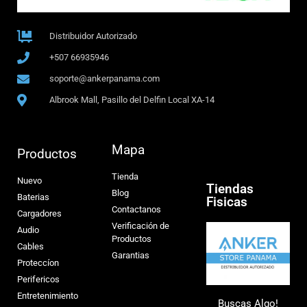
Distribuidor Autorizado
+507 66935946
soporte@ankerpanama.com
Albrook Mall, Pasillo del Delfin Local XA-14
Mapa
Productos
Tienda
Nuevo
Tiendas
Blog
Baterias
Fisicas
Contactanos
Cargadores
Verificación de
Audio
Productos
Cables
Garantias
Proteccíon
Perifericos
Entretenimiento
Buscas Algo!