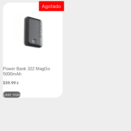
Agotado
Power Bank 322 MagGo
5000mAh
$
39.99
$
Leer más