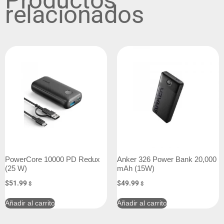
Productos
relacionados
PowerCore 10000 PD Redux
Anker 326 Power Bank 20,000
(25 W)
mAh (15W)
$
51.99
$
49.99
$
$
Añadir al carrito
Añadir al carrito