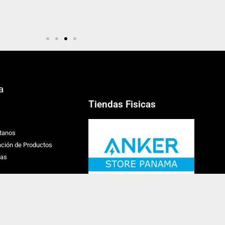
a
Tiendas Fisicas
tanos
ación de Productos
ias
Buscas Algo!