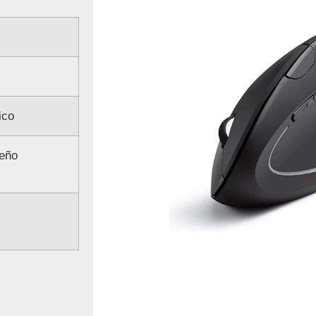
ico
seño