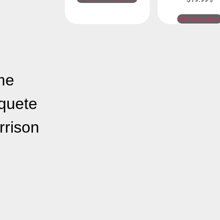
$
Añadir al carrit
me
aquete
rrison