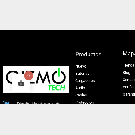
Map
Productos
Tienda
Nuevo
Blog
Baterias
0
Contac
Cargadores
Verific
Audio
Garant
Cables
Proteccíon
Distribuidor Autorizado
Perifericos
+507 66935946
Entretenimiento
soporte@ankerpanama.com
Seguridad
Limpieza
Albrook Mall, Pasillo del