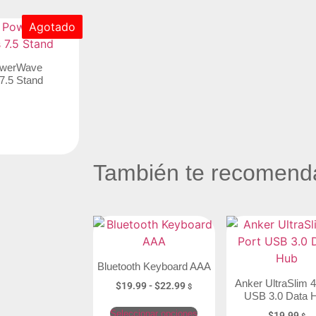
Agotado
owerWave
7.5 Stand
También te recome
Bluetooth Keyboard AAA
Anker UltraSlim 4
$
19.99
-
$
22.99
$
USB 3.0 Data 
Seleccionar opciones
$
19.99