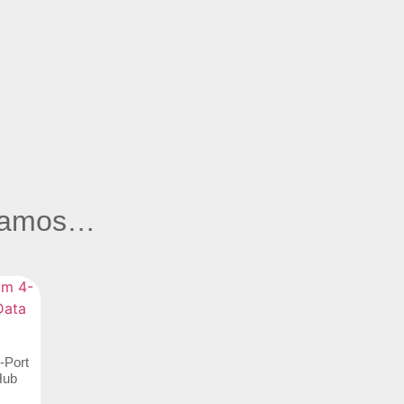
ndamos…
-Port
Hub