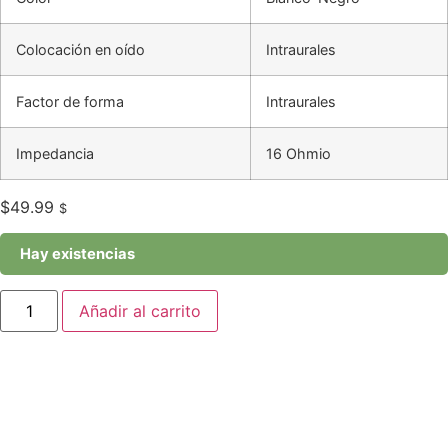
Colocación en oído
Intraurales
Factor de forma
Intraurales
Impedancia
16 Ohmio
$
49.99
$
Hay existencias
SoundCore
Añadir al carrito
P30i
Blanco
cantidad