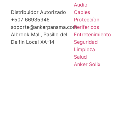
Audio
Distribuidor Autorizado
Cables
+507 66935946
Proteccíon
soporte@ankerpanama.com
Perifericos
Albrook Mall, Pasillo del
Entretenimiento
Delfin Local XA-14
Seguridad
Limpieza
Salud
Anker Solix
Anker Solix X1
© All rights reserved
Shopping cart
0
Aún no agregaste productos.
Seguir viendo