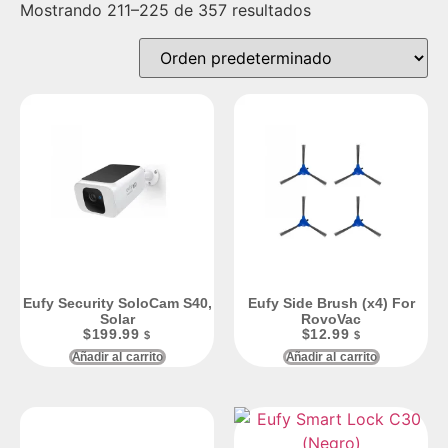
Mostrando 211–225 de 357 resultados
Eufy Security SoloCam S40,
Eufy Side Brush (x4) For
Solar
RovoVac
$
199.99
$
12.99
$
$
Añadir al carrito
Añadir al carrito