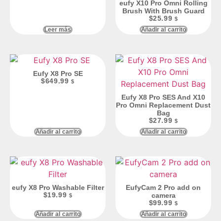
eufy X10 Pro Omni Rolling
Brush With Brush Guard
$
25.99
$
Leer más
Añadir al carrito
Eufy X8 Pro SE
$
649.99
$
Eufy X8 Pro SES And X10
Pro Omni Replacement Dust
Bag
$
27.99
$
Añadir al carrito
Añadir al carrito
eufy X8 Pro Washable Filter
EufyCam 2 Pro add on
$
19.99
camera
$
$
99.99
$
Añadir al carrito
Añadir al carrito