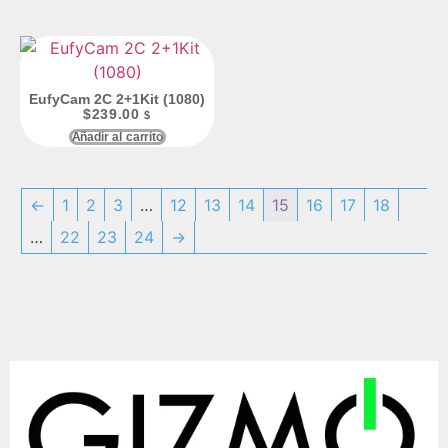
EufyCam 2C 2+1Kit (1080)
$
239.00
$
Añadir al carrito
←
1
2
3
…
12
13
14
15
16
17
18
…
22
23
24
→