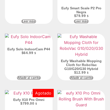
Eufy Smart Scale P2 Pro
Negra
$
79.99
$
Leer más
Leer más
Eufy Solo IndoorCam P44
$
64.99
$
Eufy Washable Mopping
Cloth for RoboVac
G10/G20/G30 Hybrid
$
12.99
$
Añadir al carrito
Añadir al carrito
Agotado
Eufy X10 Pro Omni
$
799.00
$