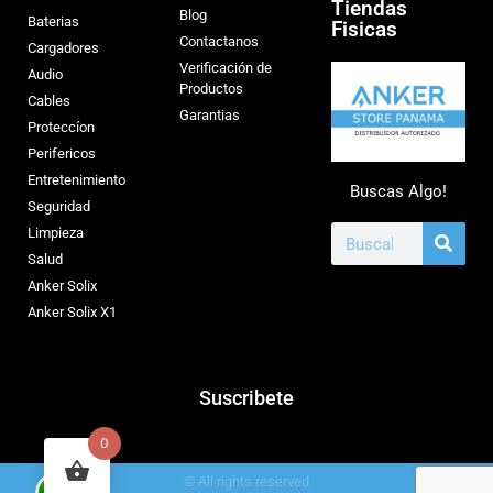
Tiendas
Blog
Baterias
Fisicas
Contactanos
Cargadores
Verificación de
Audio
Productos
Cables
Garantias
Proteccíon
Perifericos
Entretenimiento
Buscas Algo!
Seguridad
Limpieza
Salud
Anker Solix
Anker Solix X1
Suscribete
0
© All rights reserved