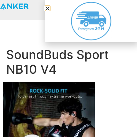
Anker Solix
SoundBuds Sport
NB10 V4