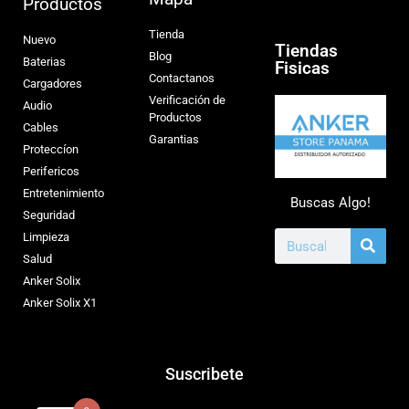
Productos
Tienda
Nuevo
Tiendas
Blog
Baterias
Fisicas
Contactanos
Cargadores
Verificación de
Audio
Productos
Cables
Garantias
Proteccíon
Perifericos
Entretenimiento
Buscas Algo!
Seguridad
Limpieza
Salud
Anker Solix
Anker Solix X1
Suscribete