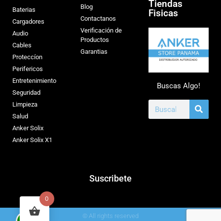
Tiendas
Blog
Baterias
Fisicas
Contactanos
Cargadores
Verificación de
Audio
Productos
Cables
Garantias
Proteccíon
Perifericos
Entretenimiento
Buscas Algo!
Seguridad
Limpieza
Salud
Anker Solix
Anker Solix X1
Suscribete
0
© All rights reserved