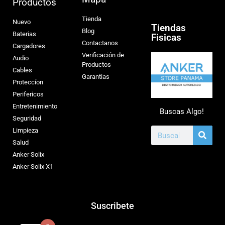
Productos
Tienda
Nuevo
Tiendas
Blog
Baterias
Fisicas
Contactanos
Cargadores
Verificación de
Audio
Productos
Cables
Garantias
Proteccíon
Perifericos
Entretenimiento
Buscas Algo!
Seguridad
Limpieza
Salud
Anker Solix
Anker Solix X1
Suscribete