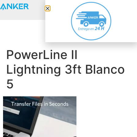
Anker Solix
PowerLine II
Lightning 3ft Blanco
5