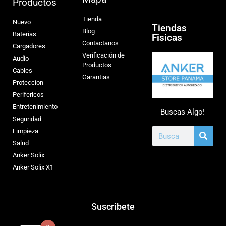
Productos
Tienda
Nuevo
Tiendas
Blog
Baterias
Fisicas
Contactanos
Cargadores
Verificación de
Audio
Productos
Cables
Garantias
Proteccíon
Perifericos
Entretenimiento
Buscas Algo!
Seguridad
Limpieza
Salud
Anker Solix
Anker Solix X1
Suscribete