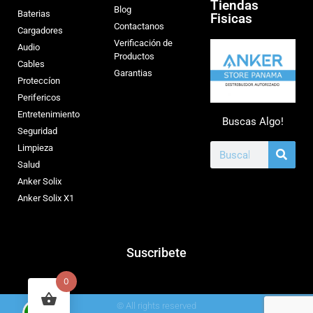
Tiendas
Blog
Baterias
Fisicas
Contactanos
Cargadores
Verificación de
Audio
Productos
Cables
Garantias
Proteccíon
Perifericos
Entretenimiento
Buscas Algo!
Seguridad
Limpieza
Salud
Anker Solix
Anker Solix X1
Suscribete
0
© All rights reserved