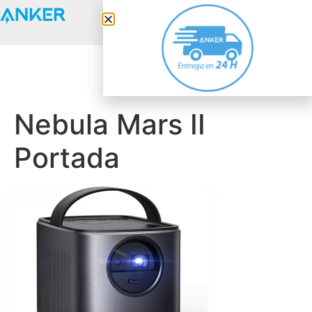
Anker Solix
Nebula Mars II
Portada