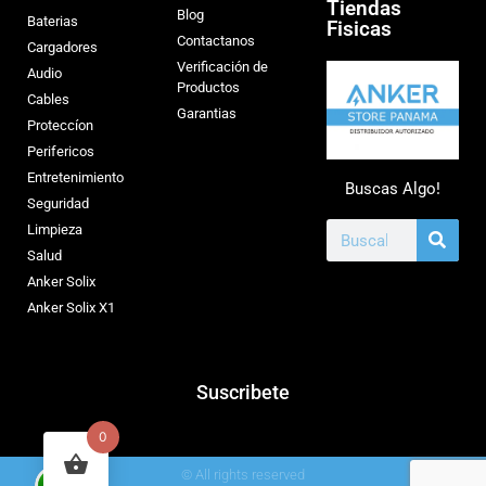
Tiendas
Blog
Baterias
Fisicas
Contactanos
Cargadores
Verificación de
Audio
Productos
Cables
Garantias
Proteccíon
Perifericos
Entretenimiento
Buscas Algo!
Seguridad
Limpieza
Salud
Anker Solix
Anker Solix X1
Suscribete
0
© All rights reserved