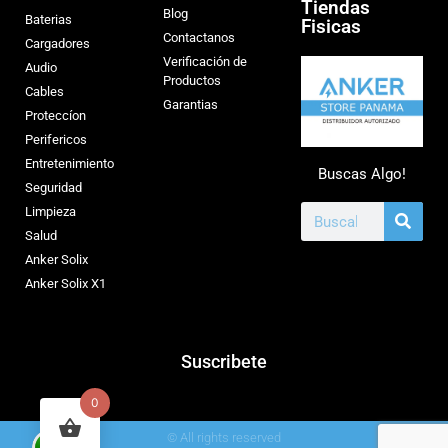
Tiendas
Blog
Baterias
Fisicas
Contactanos
Cargadores
Verificación de
Audio
Productos
Cables
Garantias
Proteccíon
Perifericos
Entretenimiento
Buscas Algo!
Seguridad
Limpieza
Salud
Anker Solix
Anker Solix X1
Suscribete
0
© All rights reserved