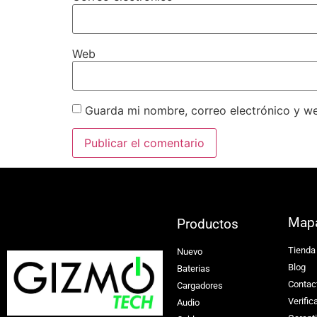
Web
Guarda mi nombre, correo electrónico y w
Map
Productos
Tienda
Nuevo
Blog
Baterias
Contac
Cargadores
Verific
Audio