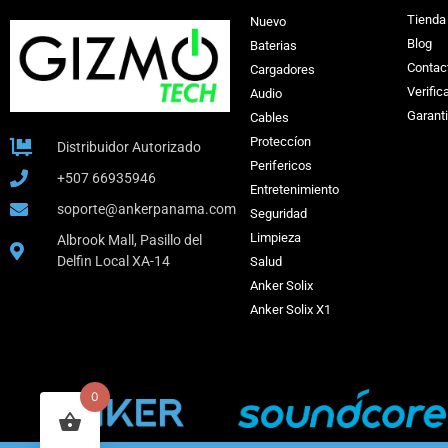
Tienda
Nuevo
Blog
Baterias
Contac
Cargadores
Verific
Audio
Garant
Cables
Proteccíon
Distribuidor Autorizado
Perifericos
+507 66935946
Entretenimiento
soporte@ankerpanama.com
Seguridad
Limpieza
Albrook Mall, Pasillo del
Delfin Local XA-14
Salud
Anker Solix
Anker Solix X1
0