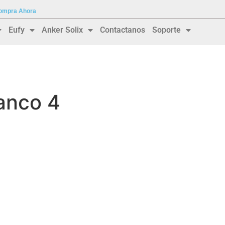
 Compra Ahora
Eufy
Anker Solix
Contactanos
Soporte
anco 4