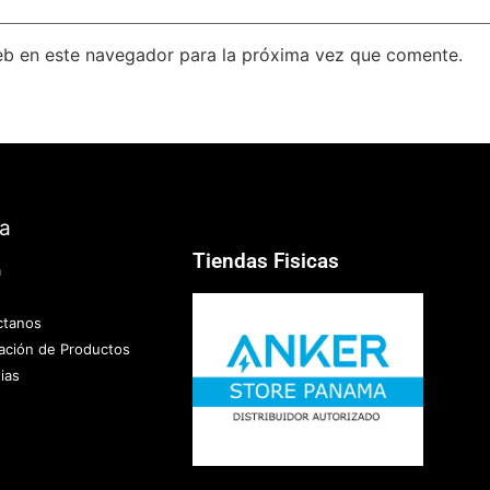
eb en este navegador para la próxima vez que comente.
a
Tiendas Fisicas
a
ctanos
cación de Productos
ias