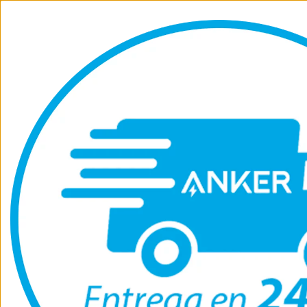
Anker
SoundCore
Eufy
Anker Solix
Contactanos
Soporte
Powerline III USB