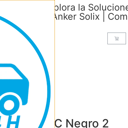
| Explora la Solucio
de Anker Solix | Co
-C to USB-C Negro 2