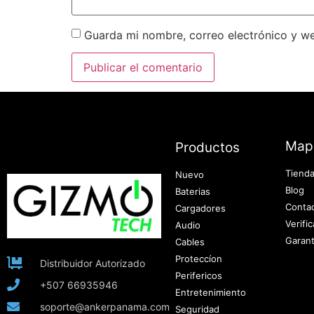
Guarda mi nombre, correo electrónico y w
Map
Productos
Tiend
Nuevo
Blog
Baterias
Conta
Cargadores
Verifi
Audio
Garant
Cables
Proteccíon
Distribuidor Autorizado
Perifericos
+507 66935946
Entretenimiento
soporte@ankerpanama.com
Seguridad