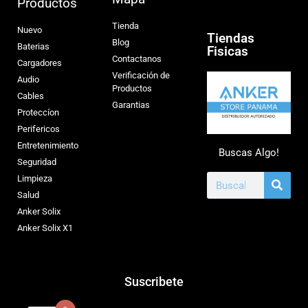
Productos
Tienda
Nuevo
Tiendas
Blog
Baterias
Fisicas
Contactanos
Cargadores
Verificación de
Audio
Productos
Cables
Garantias
Proteccíon
Perifericos
Entretenimiento
Buscas Algo!
Seguridad
Limpieza
Salud
Anker Solix
Anker Solix X1
Suscribete