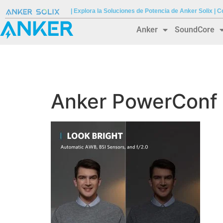
| Explora la Soluciones de Potencia de Anker Solix |
Anker
SoundCore
Anker PowerConf