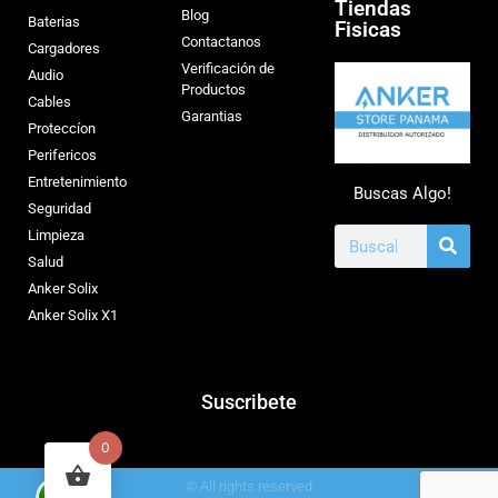
Tiendas
Blog
Baterias
Fisicas
Contactanos
Cargadores
Verificación de
Audio
Productos
Cables
Garantias
Proteccíon
Perifericos
Entretenimiento
Buscas Algo!
Seguridad
Limpieza
Salud
Anker Solix
Anker Solix X1
Suscribete
0
© All rights reserved