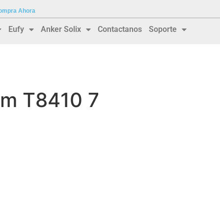
 Compra Ahora
Eufy
Anker Solix
Contactanos
Soporte
am T8410 7