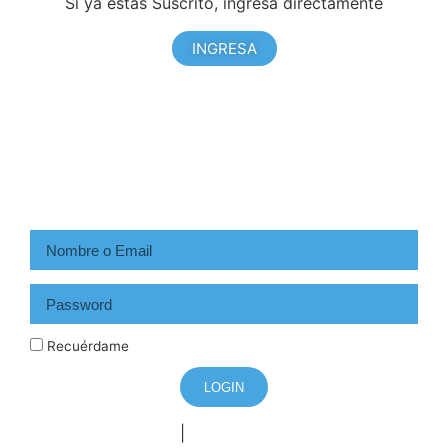
Si ya estas Suscrito, ingresa directamente
INGRESA
Recuérdame
LOGIN
|
Registrarse
¿Olvidó su contraseña?