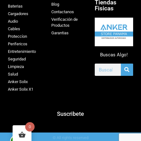
Tiendas
Blog
Baterias
Fisicas
Contactanos
Cargadores
Verificación de
Audio
Productos
Cables
Garantias
Proteccíon
Perifericos
Entretenimiento
Buscas Algo!
Seguridad
Limpieza
Salud
Anker Solix
Anker Solix X1
Suscribete
0
© All rights reserved