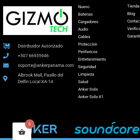
Tienda
Nuevo
Blog
Baterias
Contac
Cargadores
Verific
Audio
Garant
Cables
Proteccíon
Distribuidor Autorizado
Perifericos
+507 66935946
Entretenimiento
soporte@ankerpanama.com
Seguridad
Limpieza
Albrook Mall, Pasillo del
Delfin Local XA-14
Salud
Anker Solix
Anker Solix X1
0