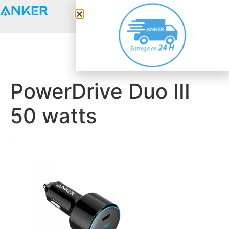
Anker Solix
PowerDrive Duo III
50 watts