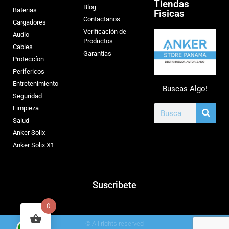
Tiendas
Blog
Baterias
Fisicas
Contactanos
Cargadores
Verificación de
Audio
Productos
Cables
Garantias
Proteccíon
Perifericos
Entretenimiento
Buscas Algo!
Seguridad
Limpieza
Salud
Anker Solix
Anker Solix X1
Suscribete
0
© All rights reserved