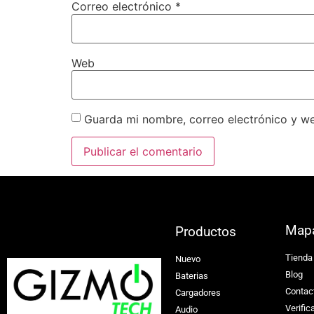
Correo electrónico
*
Web
Guarda mi nombre, correo electrónico y w
Map
Productos
Tienda
Nuevo
Blog
Baterias
Contac
Cargadores
Verific
Audio