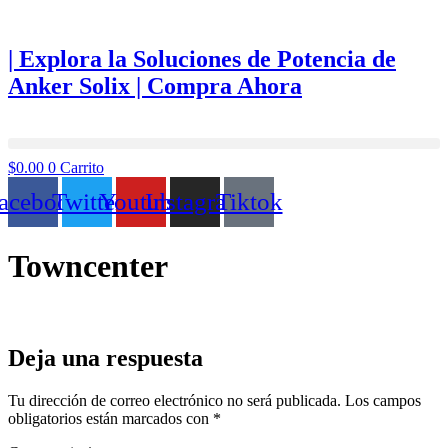
Ir
al
contenido
| Explora la Soluciones de Potencia de
Anker Solix | Compra Ahora
$
0.00
0
Carrito
acebook
Twitter
Youtube
Instagram
Tiktok
Towncenter
Deja una respuesta
Tu dirección de correo electrónico no será publicada.
Los campos
obligatorios están marcados con
*