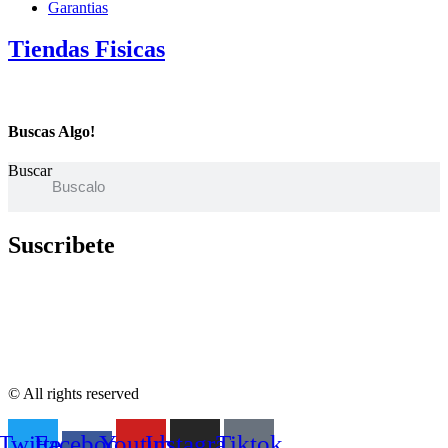
Garantias
Tiendas Fisicas
Buscas Algo!
Buscar
Suscribete
© All rights reserved
Twitter
Facebook-
Youtube
Instagram
Tiktok