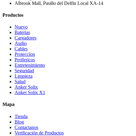
Albrook Mall, Pasillo del Delfin Local XA-14
Productos
Nuevo
Baterias
Cargadores
Audio
Cables
Proteccíon
Perifericos
Entretenimiento
Seguridad
Limpieza
Salud
Anker Solix
Anker Solix X1
Mapa
Tienda
Blog
Contactanos
Verificación de Productos