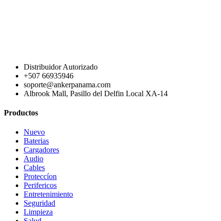
Distribuidor Autorizado
+507 66935946
soporte@ankerpanama.com
Albrook Mall, Pasillo del Delfin Local XA-14
Productos
Nuevo
Baterias
Cargadores
Audio
Cables
Proteccíon
Perifericos
Entretenimiento
Seguridad
Limpieza
Salud