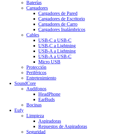
Baterías
Cargadores
Cargadores de Pared
Cargadores de Escritorio
Cargadores de Carro
Cargadores Inalámbricos
Cables
USB-C a USB-C
USB-C a Lightning
USB-A a Lightning
USB-A a USB-C
Micro USB
Protección
Periféricos
Entretenimiento
SoundCore
Audifonos
HeadPhone
EarBuds
Bocinas
Eufy
Limpieza
Aspiradoras
Repuestos de Aspiradoras
Seguridad