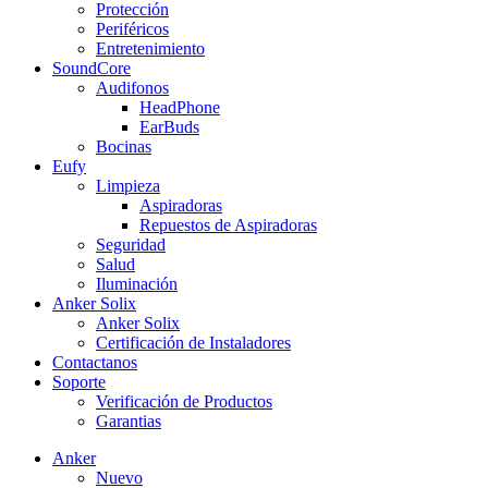
Protección
Periféricos
Entretenimiento
SoundCore
Audifonos
HeadPhone
EarBuds
Bocinas
Eufy
Limpieza
Aspiradoras
Repuestos de Aspiradoras
Seguridad
Salud
Iluminación
Anker Solix
Anker Solix
Certificación de Instaladores
Contactanos
Soporte
Verificación de Productos
Garantias
Anker
Nuevo