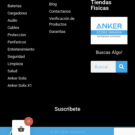
Tiendas
Blog
Baterias
Fisicas
Contactanos
Cargadores
Verificación de
Audio
Productos
Cables
Garantias
Proteccíon
Perifericos
Entretenimiento
Buscas Algo!
Seguridad
Limpieza
Salud
Anker Solix
Anker Solix X1
Suscribete
0
© All rights reserved