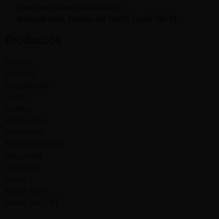
soporte@ankerpanama.com
Albrook Mall, Pasillo del Delfin Local XA-14
Productos
Nuevo
Baterias
Cargadores
Audio
Cables
Proteccíon
Perifericos
Entretenimiento
Seguridad
Limpieza
Salud
Anker Solix
Anker Solix X1