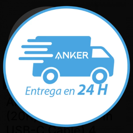
No hay productos en el carrito.
$
0.00
0
Anker Power Bank
(20K, 87W, Built-In
USB-C Cable) 4