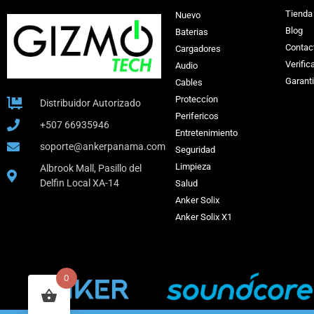
Tienda
Nuevo
Blog
Baterias
Contac
Cargadores
Verific
Audio
Garant
Cables
Proteccíon
Distribuidor Autorizado
Perifericos
+507 66935946
Entretenimiento
soporte@ankerpanama.com
Seguridad
Limpieza
Albrook Mall, Pasillo del
Delfin Local XA-14
Salud
Anker Solix
Anker Solix X1
0