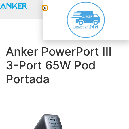
Anker Solix
Anker PowerPort III
3-Port 65W Pod
Portada