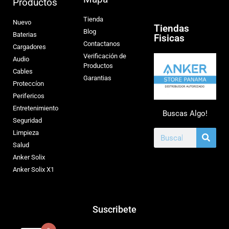
Productos
Tienda
Nuevo
Tiendas
Blog
Baterias
Fisicas
Contactanos
Cargadores
Verificación de
Audio
Productos
Cables
Garantias
Proteccíon
Perifericos
Entretenimiento
Buscas Algo!
Seguridad
Limpieza
Salud
Anker Solix
Anker Solix X1
Suscribete