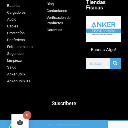
Tiendas
Blog
Baterias
Fisicas
Contactanos
Cargadores
Verificación de
Audio
Productos
Cables
Garantias
Proteccíon
Perifericos
Entretenimiento
Buscas Algo!
Seguridad
Limpieza
Salud
Anker Solix
Anker Solix X1
Suscribete
0
© All rights reserved