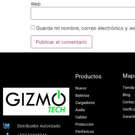
Web
Guarda mi nombre, correo electrónico y w
Map
Productos
Tienda
Nuevo
Blog
Baterias
Contac
Cargadores
Verific
Audio
Garant
Cables
Proteccíon
Distribuidor Autorizado
Perifericos