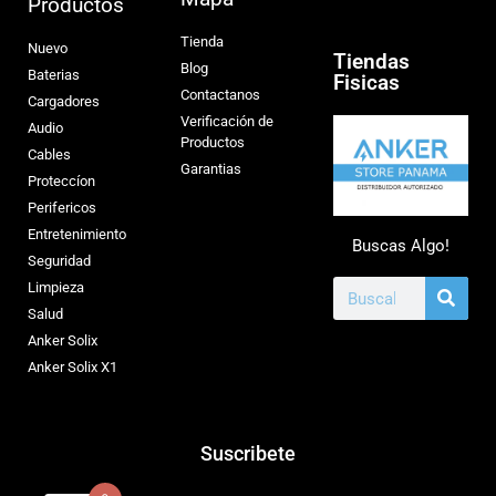
Productos
Tienda
Nuevo
Tiendas
Blog
Baterias
Fisicas
Contactanos
Cargadores
Verificación de
Audio
Productos
Cables
Garantias
Proteccíon
Perifericos
Entretenimiento
Buscas Algo!
Seguridad
Limpieza
Salud
Anker Solix
Anker Solix X1
Suscribete