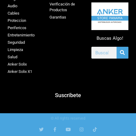
Verificación de
Audio
Productos
Cables
Garantias
Proteccíon
Perifericos
Entretenimiento
Buscas Algo!
Seguridad
Limpieza
Salud
Anker Solix
Anker Solix X1
Suscribete
© All rights reserved