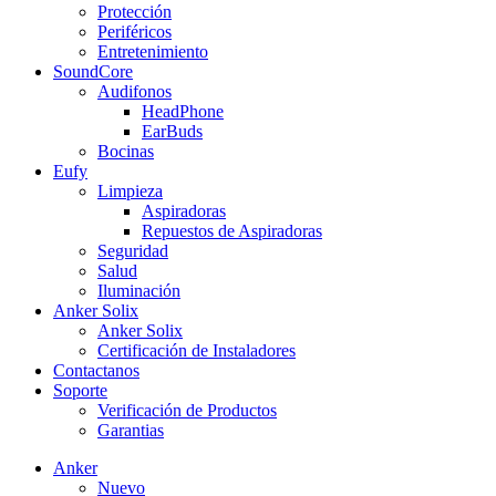
Protección
Periféricos
Entretenimiento
SoundCore
Audifonos
HeadPhone
EarBuds
Bocinas
Eufy
Limpieza
Aspiradoras
Repuestos de Aspiradoras
Seguridad
Salud
Iluminación
Anker Solix
Anker Solix
Certificación de Instaladores
Contactanos
Soporte
Verificación de Productos
Garantias
Anker
Nuevo