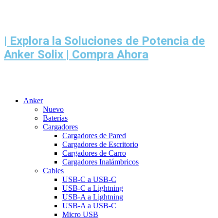
Ir
al
contenido
| Explora la Soluciones de Potencia de
Anker Solix | Compra Ahora
Anker
Nuevo
Baterías
Cargadores
Cargadores de Pared
Cargadores de Escritorio
Cargadores de Carro
Cargadores Inalámbricos
Cables
USB-C a USB-C
USB-C a Lightning
USB-A a Lightning
USB-A a USB-C
Micro USB