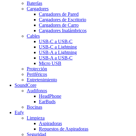
Baterías
Cargadores
Cargadores de Pared
Cargadores de Escritorio
Cargadores de Carro
Cargadores Inalámbricos
Cables
USB-C a USB-C
USB-C a Lightning
USB-A a Lightning
USB-A a USB-C
Micro USB
Protección
Periféricos
Entretenimiento
SoundCore
Audifonos
HeadPhone
EarBuds
Bocinas
Eufy
Limpieza
Aspiradoras
Repuestos de Aspiradoras
Seguridad