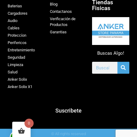
Tiendas
Blog
Baterias
Fisicas
Contactanos
Cargadores
Verificación de
Audio
Productos
Cables
Garantias
Proteccíon
Perifericos
Entretenimiento
Buscas Algo!
Seguridad
Limpieza
Salud
Anker Solix
Anker Solix X1
Suscribete
0
© All rights reserved