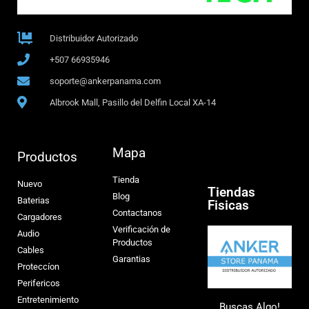
Distribuidor Autorizado
+507 66935946
soporte@ankerpanama.com
Albrook Mall, Pasillo del Delfin Local XA-14
Mapa
Productos
Tienda
Nuevo
Tiendas
Blog
Baterias
Fisicas
Contactanos
Cargadores
Verificación de
Audio
Productos
Cables
Garantias
Proteccíon
Perifericos
Entretenimiento
Buscas Algo!