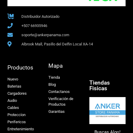
Distribuidor Autorizado
+507 66935946
soporte@ankerpanama.com
Albrook Mall, Pasillo del Delfin Local XA-14
Mapa
Productos
Tienda
Nuevo
Tiendas
Blog
Baterias
Fisicas
Contactanos
Cargadores
Verificación de
Audio
Productos
Cables
Garantias
Proteccíon
Perifericos
Entretenimiento
Buscas Algo!