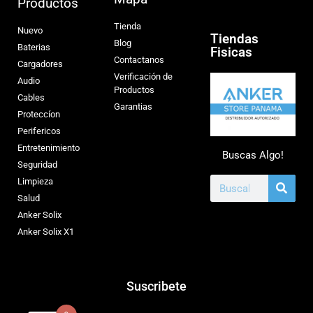
Productos
Tienda
Nuevo
Tiendas
Blog
Baterias
Fisicas
Contactanos
Cargadores
Verificación de
Audio
Productos
Cables
Garantias
Proteccíon
Perifericos
Entretenimiento
Buscas Algo!
Seguridad
Limpieza
Salud
Anker Solix
Anker Solix X1
Suscribete